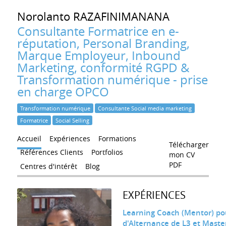
Norolanto
RAZAFINIMANANA
Consultante Formatrice en e-
réputation, Personal Branding,
Marque Employeur, Inbound
Marketing, conformité RGPD &
Transformation numérique - prise
en charge OPCO
Transformation numérique
Consultante Social media marketing
Formatrice
Social Selling
Accueil
Expériences
Formations
Télécharger
Références Clients
Portfolios
mon CV
PDF
Centres d'intérêt
Blog
EXPÉRIENCES
Learning Coach (Mentor) po
d'Alternance de L3 et Maste