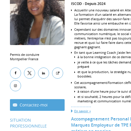
ISCOD
Depuis 2024
Accueillir une nouveau salarié en Alt
La formation d’un salarié en alternance
lui permet d’acquérir des savoir-faire 
Elle favorise ainsi une embauche en c
Cependant sur des domaines innovan
communication numérique, le social m
métiers, l'entreprise n'est pas toujou
recrue et quoi lui faire faire dans cet
gagnant-gagnant.
En tant que Learning Coach j'aide l'ent
Permis de conduire
à la bonne intégration de ce dernier 
Montpellier France
je veille à ce que les tâches deman
préparé
et que la production, la stratégie n
boostées.
Cet accompagnement/formation s'effe
scolaire,
à raison d'une heure pour le suivi d
et si souhaité, 2 heures pour la défin
marketing et communication numéri
Contactez-moi
En savoir +
Accompagnement Personal B
SITUATION
Marques Employeur de TPE PM
PROFESSIONNELLE