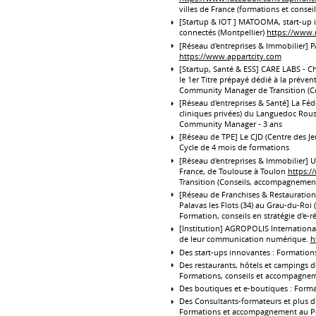
villes de France (formations et conseil
[Startup & IOT ] MATOOMA, start-up 
connectés (Montpellier)
https://www
[Réseau d'entreprises & Immobilier] 
https://www.appartcity.com
[Startup, Santé & ESS] CARE LABS - C
le 1er Titre prépayé dédié à la préven
Community Manager de Transition (Co
[Réseau d'entreprises & Santé] La Fédé
cliniques privées) du Languedoc Rous
Community Manager - 3 ans
[Réseau de TPE] Le CJD (Centre des Je
Cycle de 4 mois de formations
[Réseau d'entreprises & Immobilier] 
France, de Toulouse à Toulon
https:/
Transition (Conseils, accompagnement
[Réseau de Franchises & Restauration
Palavas les Flots (34) au Grau-du-Roi 
Formation, conseils en stratégie d'e-
[Institution] AGROPOLIS International 
de leur communication numérique.
h
Des start-ups innovantes : Formatio
Des restaurants, hôtels et campings d
Formations, conseils et accompagne
Des boutiques et e-boutiques : Form
Des Consultants-formateurs et plus d
Formations et accompagnement au P