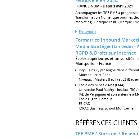
renouvelé en 2024
FRANCE NUM
Depuis avril 2021
Accompagner les TPE PME à progresser 
Transformation Numérique pour les dé
marketing, juridique et RH (Marque Em
En savoir +
Formatrice Inbound Marketi
Media Stratégie (Linkedin - M
RGPD & Droits sur Internet
Écoles supérieures et universités
Montpellier
France
Depuis 2005, j'enseigne dans différent
Montpellier et Paris
Niveaux : Masters (I et II) et L3 (Bachel
École des Mines d'Ales (EMA)
Université Paul-Valéry : Institut ITIC 
IAE de Perpignan et son antenne à M
École Digital Campus
ESICAD
IDRAC Business school Montpellier
RÉFÉRENCES CLIENTS
TPE PME / Startups / Réseau