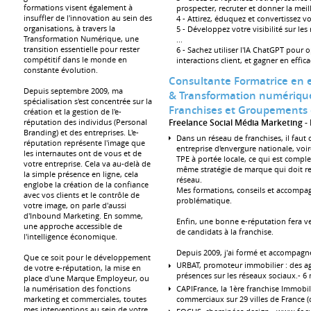
formations visent également à
prospecter, recruter et donner la me
insuffler de l'innovation au sein des
4 - Attirez, éduquez et convertissez vo
organisations, à travers la
5 - Développez votre visibilité sur le
Transformation Numérique, une
...
transition essentielle pour rester
6 - Sachez utiliser l'IA ChatGPT pour
compétitif dans le monde en
interactions client, et gagner en effic
constante évolution.
Consultante Formatrice en 
Depuis septembre 2009, ma
& Transformation numérique
spécialisation s'est concentrée sur la
Franchises et Groupements d
création et la gestion de l'e-
réputation des individus (Personal
Freelance Social Média Marketing
Branding) et des entreprises. L'e-
Dans un réseau de franchises, il faut 
réputation représente l'image que
entreprise d'envergure nationale, voir
les internautes ont de vous et de
TPE à portée locale, ce qui est complexe
votre entreprise. Cela va au-delà de
même stratégie de marque qui doit renf
la simple présence en ligne, cela
réseau.
englobe la création de la confiance
Mes formations, conseils et accompa
avec vos clients et le contrôle de
problématique.
votre image, on parle d'aussi
d'Inbound Marketing. En somme,
Enfin, une bonne e-réputation fera ven
une approche accessible de
de candidats à la franchise.
l'intelligence économique.
Depuis 2009, j'ai formé et accompagné
Que ce soit pour le développement
URBAT, promoteur immobilier : des a
de votre e-réputation, la mise en
présences sur les réseaux sociaux.- 6
place d'une Marque Employeur, ou
CAPIFrance, la 1ère franchise Immobi
la numérisation des fonctions
commerciaux sur 29 villes de France (c
marketing et commerciales, toutes
mes interventions au sein de votre