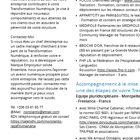
FOCUS, cheminées design -
www.focu
entreprise contribuent à votre
Transition : formation, conseils en s
Transformation Numérique. Je vise à
déploiement sur les réseaux sociaux e
répondre aux nouveaux
APPART'CITY (ex PARK&SUITES), le lead
comportements et aux attentes de
: Formation et conseils en stratégie d
vos clients tout en assurant la
MEDIPOLE Partenaires (ex MEDIPOLE 
pérennité de votre structure.
cliniques en France (60 structures de sa
Community Manager de Transition (Co
Contactez-Moi
mois
Si vous êtes un chef d'entreprise ou
BROCHE D'OR, franchise de 6 restauran
un cadre manager cherchant à tirer
(30) en passant par La Grande Motte (3
parti de la Transformation
réputation et déploiement.
Numérique, à renforcer votre e-
réputation, ou à développer une
FHP LR, la Fédération de l'Hospitalisat
Marque Employeur solide.
Languedoc
Ensemble, nous pouvons façonner
Roussillon (
http://www.fhp-lr.com
- 7
un avenir numérique prospère pour
Manager de transition - 3 ans.
votre entreprise. Ne laissez pas cette
Accompagnement à la mise 
opportunité passer, contactez-moi
dès aujourd'hui pour discuter de la
une des étapes de votre Tr
manière dont je peux vous
Equipe pluridisciplinaire - Montpelli
accompagner vers le succès.
Freelance
France
Tél. +336 03 81 65 77
avec Mme Chantal Cabanac, informatic
@Mail :
norolanto@gmail.com
la norme ISO 9001, à l’audit par l’AP
RDV téléphonique gratuit de conseil
(IFACI PARIS, CFR régionaux et Cour 
https://calendly.com/norolanto-
http://www.doyoubuzz.com/chantal-
razafinimanana
Ses Clients : CPAM de Montpellier, C
TPE/PME et associations
avec Me Arnaud Dimeglio, avocat spéc