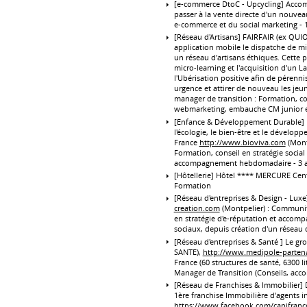
[e-commerce DtoC - Upcycling] Acco
passer à la vente directe d'un nouvea
e-commerce et du social marketing - 
[Réseau d'Artisans] FAIRFAIR (ex QUIO
application mobile le dispatche de mis
un réseau d'artisans éthiques. Cette
micro-learning et l'acquisition d'un L
l'Ubérisation positive afin de pérennis
urgence et attirer de nouveau les je
manager de transition : Formation, con
webmarketing, embauche CM junior 
[Enfance & Développement Durable] 
l'écologie, le bien-être et le dévelo
France
http://www.bioviva.com
(Mont
Formation, conseil en stratégie soci
accompagnement hebdomadaire - 3 
[Hôtellerie] Hôtel **** MERCURE Cent
Formation
[Réseau d'entreprises & Design - Lux
creation.com
(Montpelier) : Communit
en stratégie d'e-réputation et accom
sociaux, depuis création d'un réseau d
[Réseau d'entreprises & Santé ] Le 
SANTE),
http://www.medipole-partenai
France (60 structures de santé, 6300 l
Manager de Transition (Conseils, ac
[Réseau de Franchises & Immobilier] De
1ère franchise Immobilière d'agents 
https://www.facebook.com/capifranc