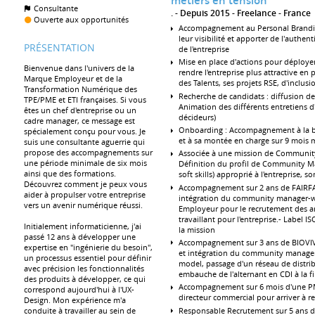
métiers en tension
Consultante
.
Depuis 2015
Freelance
France
Ouverte aux opportunités
Accompagnement au Personal Branding
leur visibilité et apporter de l'authe
PRÉSENTATION
de l'entreprise
Mise en place d'actions pour déploy
Bienvenue dans l'univers de la
rendre l'entreprise plus attractive en 
Marque Employeur et de la
des Talents, ses projets RSE, d'inclusi
Transformation Numérique des
Recherche de candidats : diffusion de
TPE/PME et ETI françaises. Si vous
Animation des différents entretiens d'
êtes un chef d'entreprise ou un
décideurs)
cadre manager, ce message est
Onboarding : Accompagnement à la bo
spécialement conçu pour vous. Je
et à sa montée en charge sur 9 mois
suis une consultante aguerrie qui
propose des accompagnements sur
Associée à une mission de Communit
une période minimale de six mois
Définition du profil de Community M
ainsi que des formations.
soft skills) approprié à l'entreprise, s
Découvrez comment je peux vous
Accompagnement sur 2 ans de FAIRFAIR
aider à propulser votre entreprise
intégration du community manager-
vers un avenir numérique réussi.
Employeur pour le recrutement des ar
travaillant pour l'entreprise.- Label I
Initialement informaticienne, j'ai
la mission
passé 12 ans à développer une
Accompagnement sur 3 ans de BIOVIVA
expertise en "ingénierie du besoin",
et intégration du community manager
un processus essentiel pour définir
model, passage d'un réseau de distri
avec précision les fonctionnalités
embauche de l'alternant en CDI à la fi
des produits à développer, ce qui
Accompagnement sur 6 mois d'une PMI
correspond aujourd'hui à l'UX-
directeur commercial pour arriver à r
Design. Mon expérience m'a
Responsable Recrutement sur 5 ans de 
conduite à travailler au sein de