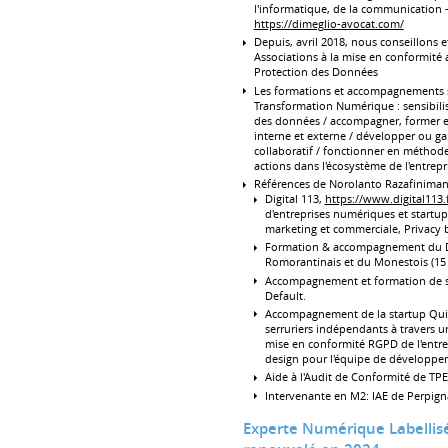
l'informatique, de la communication 
https://dimeglio-avocat.com/
Depuis, avril 2018, nous conseillons 
Associations à la mise en conformité
Protection des Données
Les formations et accompagnements s
Transformation Numérique : sensibilise
des données / accompagner, former e
interne et externe / développer ou g
collaboratif / fonctionner en méthode 
actions dans l'écosystème de l'entrepri
Références de Norolanto Razafiniman
Digital 113,
https://www.digital113.f
d'entreprises numériques et startup
marketing et commerciale, Privacy b
Formation & accompagnement du
Romorantinais et du Monestois (1
Accompagnement et formation de st
Default.
Accompagnement de la startup QuiO
serruriers indépendants à travers u
mise en conformité RGPD de l'entrep
design pour l'équipe de développ
Aide à l'Audit de Conformité de TPE
Intervenante en M2: IAE de Perpig
Experte Numérique Labelli