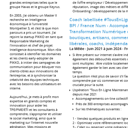
de l'offre employeur / Développement 
grandes entreprises telles que le
réputation, image des métiers et diff
groupe Havas et le groupe Keyrus.
Onboarding / développement de la mi
En 2003, j'ai obtenu un Master II
Coach labellisée #TousEnLi
recherche en Intelligence
économique à l'université
BPI / France Num - Accomp
Montpellier 3, et c'est là que mon
Transformation Numérique 
parcours a pris un tournant. J'ai
boutiques, artisans, commer
rejoint la startup PIKKO en tant que
Responsable Marketing de
libérales, coachs, indépend
l'innovation et chef de projet
La Mêlée
Juin 2021 à juin 2024
Fr
Intelligence économique. Mon rôle
consistait à identifier les domaines
Si être présent sur internet s’avère in
et les clients early-adopter de
également des débouchés essentiels d
PIKKO, à initier des campagnes de
sont multiples : être visible localement
communication pour éduquer nos
également garder le lien avec ses clie
clients-cibles aux innovations de
temps.
l'entreprise, et à synchroniser la
La question n’est plus de savoir s’il f
créativité des équipes techniques
comprendre par où commencer et comm
avec les besoins des utilisateurs en
cruciale pour la suite.
interne.
L'opération "Tous En Ligne Maintenant
depuis mai 2021
Aujourd'hui, je mets à profit mon
Accompagnements on-line collectifs
expertise en grands comptes et
Près de 300 entreprises accompagn
innovation pour aider les
Sur les thématiques suivantes :
TPE/PME/ETI et les consultants à
comprendre, s'approprier et utiliser
le social marketing, ainsi que le
1 - Vendez quelques produits en lig
marketing sur l'internet nouvelle
2 - Optimisez votre référencement loc
génération. Mes missions et
3 - Créez ou repensez votre présence 